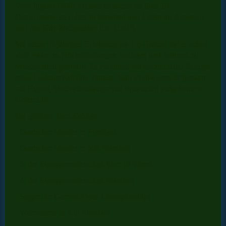
Vom Jugend-DDR-Meister ertanzten sie über 10
Osteuropameister-Titel in Standard und Latein als Amateure
und den Kür-Weltmeister-Titel (1992).
Mit seiner 20jährigen Erfahrung als Top-Trainer hat er schon
viele Paare zu Höchstleistungen motiviert und mehrere zu
Meisterehren gebracht. Er vermittelt mit erstaunlicher Energie
seine Leidenschaft fürs Tanzen. Sein Fachwissen ist gepaart
mit Humor, Motivationskunst und strukturiert aufgebautem
Unterricht.
Die größten Tanz-Erfolge:
- Deutscher Meister in Standard
- Deutscher Meister in Kür Standard
- 5. der Europameisterschaft über 10 Tänze
- 4. der Europameisterschaft Standard
- Sieger der German Open Championships
- Weltmeister in Kür Standard