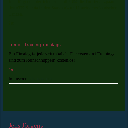
Jens Jörgens unterrichtet seit Juli 2004 die Turniertanzpaare
des ATK Suebia in den Standard- und Lateinamerikanischen
Tänzen.
Turnier-Training: montags
Ein Einstieg ist jederzeit möglich. Die ersten drei Trainings
sind zum Reinschnuppern kostenlos!
Ort:
In unseren
Klubräumen
Jens Jörgens