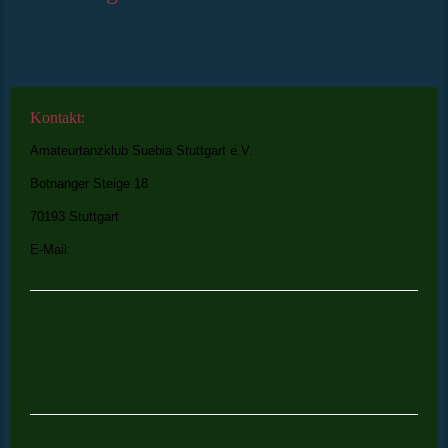
Kontakt:
Amateurtanzklub Suebia Stuttgart e.V.
Botnanger Steige 18
70193 Stuttgart
E-Mail:
info@atk-suebia.de
Impressum
Datenschutz
Sitemap