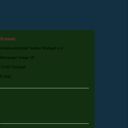
Kontakt:
Amateurtanzklub Suebia Stuttgart e.V.
Botnanger Steige 18
70193 Stuttgart
E-Mail:
info@atk-suebia.de
Impressum
Datenschutz
Sitemap