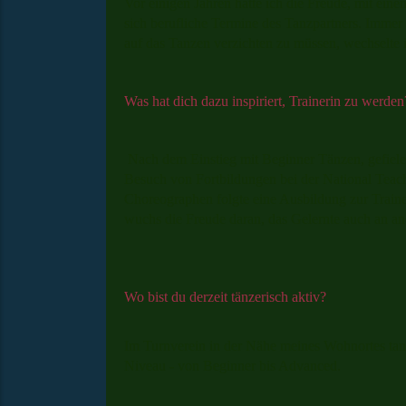
Vor einigen Jahren hatte ich die Freude, mit ein
sich berufliche Termine des Tanzpartners. Immer
auf das Tanzen verzichten zu müssen, wechselte 
Was hat dich dazu inspiriert, Trainerin zu werden
Nach dem Einstieg mit Beginner Tänzen, gefie
Besuch von Fortbildungen bei der National Tea
Choreographen folgte eine Ausbildung zur Trai
wuchs die Freude daran, das Gelernte auch an and
Wo bist du derzeit tänzerisch aktiv?
Im Turnverein in der Nähe meines Wohnortes tanz
Niveau - von Beginner bis Advanced.