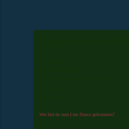
"Resilienz ist das 
Ingeborg Sturm
Ingeborg Sturm
Trainerin C
Gymnastik-Rhythmus-Tanz
Line Dance
dienstags
Wie bist du zum Line Dance gekommen?