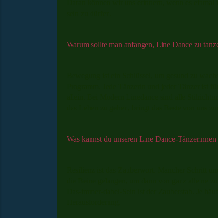
Daran können wir uns erinnern, wenn es einmal nic
sein zu dürfen.
Warum sollte man anfangen, Line Dance zu tanz
Bewegung ist ein Schlüssel, um gesund zu wachs
Programm. Jede Tänzerin und jeder Tänzer ist für 
allein. Bei Modern Linedance sind alle Stilricht
das Leben zu gehen, bringt das Beste von uns zu
Was kannst du unseren Line Dance-Tänzerinnen
Resilienz ist das Zauberwort. Mancher Schritt u
die Beine gelangen, um dann von ganz alleine z
Das-immer-dabei-Sein ist der Zauberstab. Je häuf
Herausforderung.