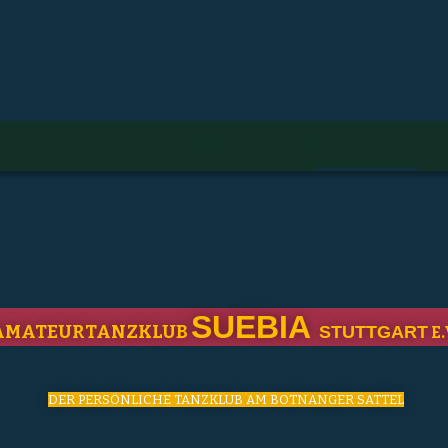
TANZANGEBOT
DER KLUB
DIE TRAINER
SUEBIA
AMATEURTANZKLUB
STUTTGART
E.
DER PERSÖNLICHE TANZKLUB AM BOTNANGER SATTEL