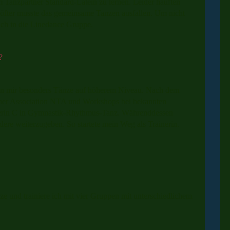
em Tanzpartner Standard-Latein zu lernen. Leider häuften
 öfter musste das gemeinsame Tanzen ausfallen. Um nicht
ich in die Linedance Gruppe.
?
len mir besonders Tänze auf höherem Niveau. Nach dem
cher Association NTA und Workshops bei bekannten
nerin C in Gymnastik-Rhythmus-Tanz. Währenddessen
ere weiterzugeben. So startete mein Weg als Trainerin.
e und trainiere ich mit vier Gruppen mit unterschiedlichem