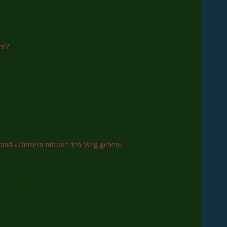
ht gut läuft. Es ist ein Privileg für mich, ein Teil davon
en?
en und gesund älter zu werden. Beim Linedance ist das Wir
sich selbst verantwortlich und gleichzeitig doch nicht
ungen vertreten. Jeder kann sein Genre finden. Bewegt durch
r Geltung.
 und -Tänzern mit auf den Weg geben?
nd mache Kombination benötigen Zeit, bis sie vom Kopf in
u geschehen.
iger Routinen geübt werden, desto leichter wird jede neue