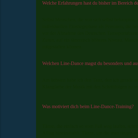
Welche Erfahrungen hast du bisher im Bereich 
Selbst Menschen, die von sich selbst behaupten, 
individuellen Einstiegsphase als Personen, die 
vor der Abnahme des Deutschen Tanzsportabzei
Zutun, auf ein tänzerisch höheres Niveau. Manche
mitgestalten können.
Welchen Line-Dance magst du besonders und a
Am liebsten habe ich den Tanz, den ich gerade 
Klangfarbe der Musik mit den Schrittfolgen zu v
Was motiviert dich beim Line-Dance-Training?
Tänze, die einfach so vom Fuß weg laufen, schen
Alltag hineinstrahlt. Tänze, um die man ringen 