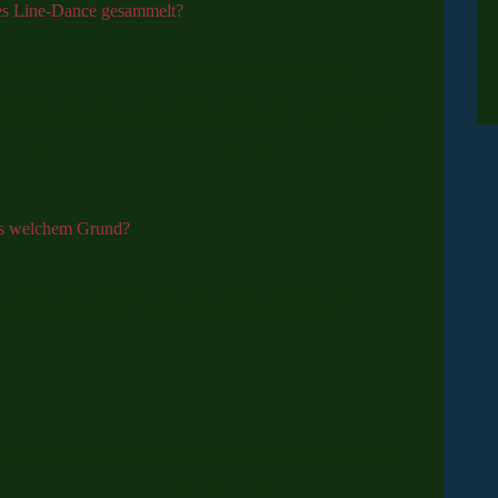
des Line-Dance gesammelt?
nicht tanzen zu können, entpuppen sich nach einer
besonders viel Freude am Tanzen haben. Die Übungsstunden
chens DTSA im Linedance heben manche, ohne weiters
 blühen auf, wenn sie als Gruppe einen Auftritt
us welchem Grund?
neu lerne. Die Herausforderung, den Rhythmus und die
erbinden, haben für mich einen besonderen Reiz.
ken den Tänzerinnen und Tänzern Leichtigkeit, die in den
muss, lassen uns am Ende ein Stück vom Glück erleben.